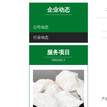
企业动态
公司动态
行业动态
1
服务项目
为
2
PROJECT
具
3
产
4
该
产
5