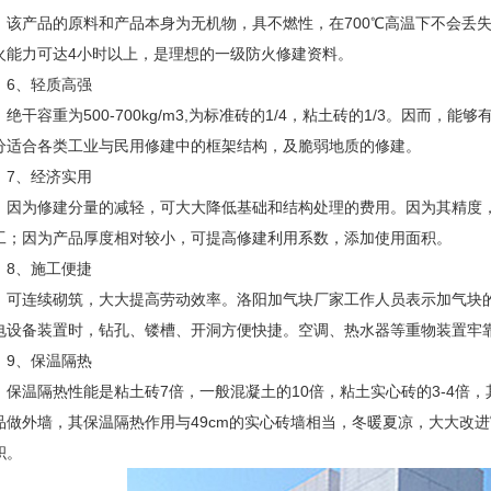
产品的原料和产品本身为无机物，具不燃性，在700℃高温下不会丢失
火能力可达4小时以上，是理想的一级防火修建资料。
、轻质高强
干容重为500-700kg/m3,为标准砖的1/4，粘土砖的1/3。因而，
分适合各类工业与民用修建中的框架结构，及脆弱地质的修建。
、经济实用
为修建分量的减轻，可大大降低基础和结构处理的费用。因为其精度，
工；因为产品厚度相对较小，可提高修建利用系数，添加使用面积。
、施工便捷
连续砌筑，大大提高劳动效率。洛阳加气块厂家工作人员表示加气块的
电设备装置时，钻孔、镂槽、开洞方便快捷。空调、热水器等重物装置牢
、保温隔热
温隔热性能是粘土砖7倍，一般混凝土的10倍，粘土实心砖的3-4倍，其导热系数
品做外墙，其保温隔热作用与49cm的实心砖墙相当，冬暖夏凉，大大改
积。