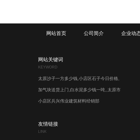
网站首页
公司简介
企业动
网站关键词
KEYWORD
太原沙子一方多少钱,小店区石子今日价格,
加气块送货上门,白水泥多少钱一吨,,太原市
小店区兵兴伟业建筑材料经销部
友情链接
LINK