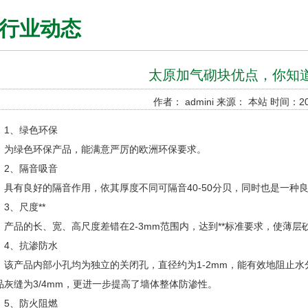
行业动态
太原加气砌块优点，你知
作者： admini 来源： 本站 时间：202
、绿色环保
绿色环保产品，能满意严厉的欧洲环保要求。
、隔音吸音
有良好的隔音作用，依其厚度不同可隔音40-50分贝，同时也是一种
、尺度**
品的长、宽、高尺度差错在2-3mm范围内，达到**标准要求，使薄层
、抗渗防水
产品内部小孔均为独立的关闭孔，直径约为1-2mm，能有效地阻止水
品灰缝为3/4mm，更进一步提高了墙体整体防渗性。
、防火阻燃