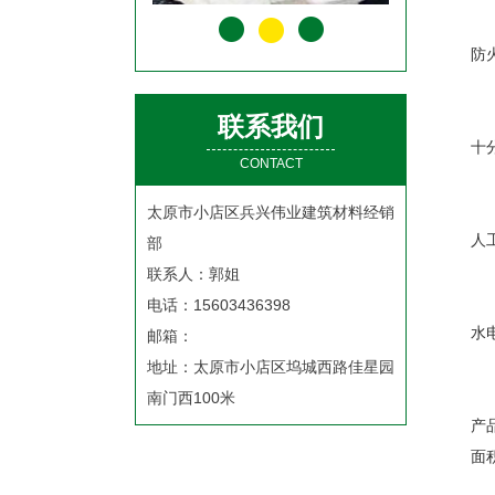
该
防
6
绝
联系我们
十
CONTACT
7
因
太原市小店区兵兴伟业建筑材料经销
人
部
8
联系人：郭姐
可
电话：15603436398
水
邮箱：
9
地址：太原市小店区坞城西路佳星园
保
南门西100米
产
面